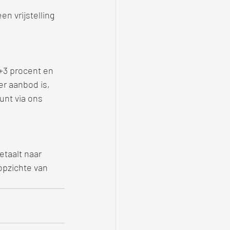
 vrijstelling 
 +3 procent en 
r aanbod is, 
kunt via ons 
taalt naar 
opzichte van 