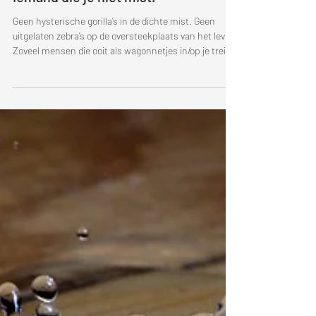
Iemand die je niet mist.
Geen hysterische gorilla’s in de dichte mist. Geen
uitgelaten zebra’s op de oversteekplaats van het leven.
Zoveel mensen die ooit als wagonnetjes in/op je trein
zaten, terwijl jij de allesbepalende sleurende en
stomende locomotief was, moet ik die allemaal
missen. Neen, allicht niet. Terugdenken aan 1 ding,
missen is iets heel anders. Soms zie je mensen uit je
verleden terug, onvermijdelijk. Geen ontkomen aan,
ook al zou je willen. Zelf heb je een evolutie ondergaan,
mensen z