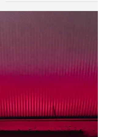
Wat zegt die NU? Niet gisteren of eergisteren want dat
is voorbij. Niet morgen, want dat is de grote
onbekende die we nog moeten toelaten binnen x
aantal uren, maar nu dus nog niet van toepassing.
Niet aan het eind van je leven, kan me er nog niet echt
veel bij voorstellen. Heb je dan nog wel de kracht om je
stem van binnen te beluisteren of is deze dan al
vroegtijdig het zwijgen opgelegd. Net misschien als
aan jezelf. Niet meer je eigen denken mogen bepalen
dat je het opgeef