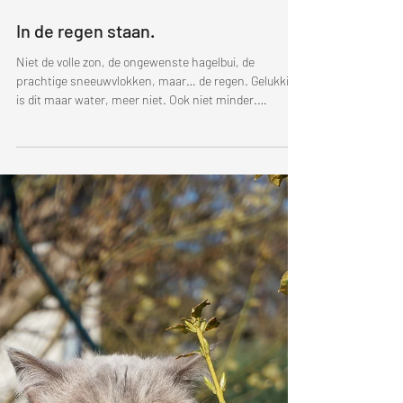
19 jul
In de regen staan.
Niet de volle zon, de ongewenste hagelbui, de
prachtige sneeuwvlokken, maar… de regen. Gelukkig
is dit maar water, meer niet. Ook niet minder.
Levensnoodzakelijk vocht. Recht uit de hemel
gezonden. Redelijk proper water, niet naar zweet
stinkend, zoals het water dat ikzelf bij een inspanning