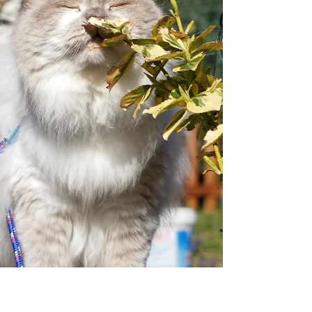
produceer. Niet naar urine smakend, zoals ik na een
drankgelag, zelf produceer. Uit het bijna niets mn
edele unieke lichaam verlatend. Meestal kort ervoor en
dit tot op heden signalen gev