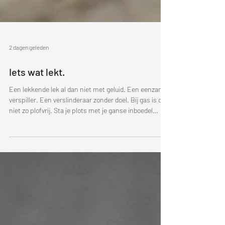
2 dagen geleden
Iets wat lekt.
Een lekkende lek al dan niet met geluid. Een eenzame
verspiller. Een verslinderaar zonder doel. Bij gas is dit
niet zo plofvrij. Sta je plots met je ganse inboedel
geparkeerd bij je onvriendelijke overbuurman. Zonder
voorafgaande annonciatie. Vanuit het schijnbare niets
na een kort geuralarm in de straat, niet op het
zebrapad, overgestoken, gearriveerd met de overschot
van wat je in de jaren hebt verzameld en toch ooit
afscheid van wou nemen. En neen geen
fantasieverhalen ove