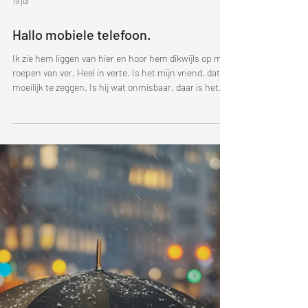
19 jul
Hallo mobiele telefoon.
Ik zie hem liggen van hier en hoor hem dikwijls op me
roepen van ver. Heel in verte. Is het mijn vriend, dat is
moeilijk te zeggen. Is hij wat onmisbaar, daar is het
antwoord al wat gemakkelijker op te geven. Zelfs
zonder enig verder nadenken, zonder de wenkbrauwen
te moeten fronsen. Zonder rimpels te forceren. Die
mogen gewoon op hun dagdagelijkse plaats blijven.