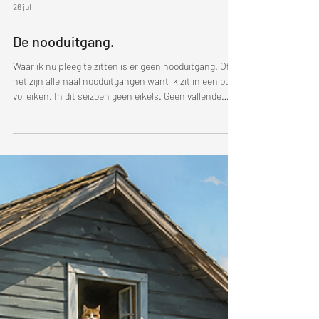
26 jul
De nooduitgang.
Waar ik nu pleeg te zitten is er geen nooduitgang. Of
het zijn allemaal nooduitgangen want ik zit in een bos
vol eiken. In dit seizoen geen eikels. Geen vallende
bladeren. Een kwetsbaar persoon in een
brandgevoelige omgeving. Snel lopen is de boodschap,
soms door afsluitingen en bedradingen versperd. Dus
geen borden of pictogrammen die je route bepalen.
Die je voorschrijven hoe je moet bewegen. Die de
richting maar niet je ritme bepalen. De richting is dus
puur imaginair.