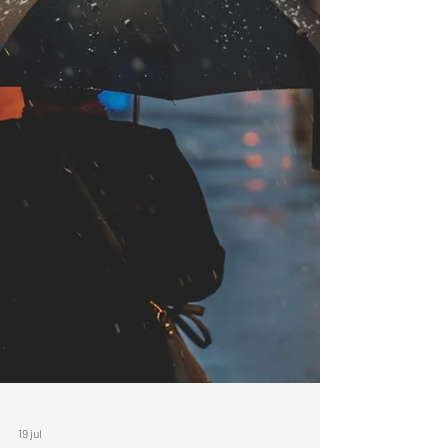
Het blijft natuurlijk maar een levensloos ding, een
banaal in ieders bezit zijnde gebruiksvoorwerp. Iets
waarmee