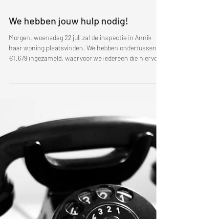
21 jul
We hebben jouw hulp nodig!
Morgen, woensdag 22 juli zal de inspectie in Annik
haar woning plaatsvinden. We hebben ondertussen
€1.679 ingezameld, waarvoor we iedereen die hiervoor
heeft bijgedragen alvast enorm hard willen bedanken.
Maar we zijn er nog lang niet. Als we Annik echt het
nodige comfort in haar eigen bungalow willen geven en
een menswaardig leven, gaan we nog een stuk meer
geld bij elkaar moeten verzamelen. Hieronder zie je
een wel hele mooie voorstelling van haar bungalow.