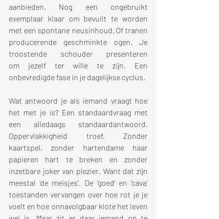
aanbieden. Nog een ongebruikt 
exemplaar klaar om bevuilt te worden 
met een spontane neusinhoud. Of tranen 
producerende geschminkte ogen. Je 
troostende schouder presenteren 
om jezelf ter wille te zijn. Een 
onbevredigde fase in je dagelijkse cyclus. 
Wat antwoord je als iemand vraagt hoe 
het met je is? Een standaardvraag met 
een alledaags standaardantwoord. 
Oppervlakkigheid troef. Zonder 
kaartspel, zonder hartendame haar 
papieren hart te breken en zonder 
inzetbare joker van plezier. Want dat zijn 
meestal ‘de meisjes’. De ‘goed’ en ‘cava’ 
toestanden vervangen over hoe rot je je 
voelt en hoe onnavolgbaar klote het leven 
wel is. Maar zit er daar iemand op te 