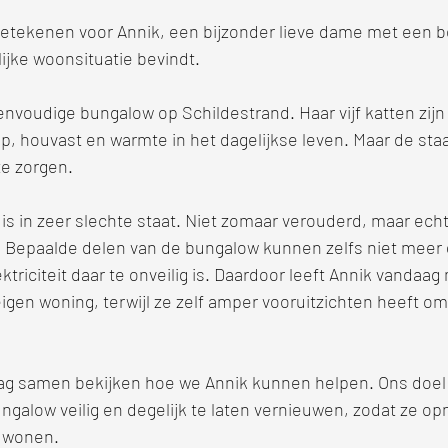
betekenen voor Annik, een bijzonder lieve dame met een b
lijke woonsituatie bevindt.
nvoudige bungalow op Schildestrand. Haar vijf katten zijn ha
, houvast en warmte in het dagelijkse leven. Maar de staa
te zorgen.
t is in zeer slechte staat. Niet zomaar verouderd, maar echt g
r. Bepaalde delen van de bungalow kunnen zelfs niet meer 
triciteit daar te onveilig is. Daardoor leeft Annik vandaag
igen woning, terwijl ze zelf amper vooruitzichten heeft om
ag samen bekijken hoe we Annik kunnen helpen. Ons doel 
 bungalow veilig en degelijk te laten vernieuwen, zodat ze 
n wonen.