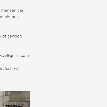
t mensen die 
 betekenen.
al of gewoon 
nkwv@gmail.com
 haar vijf 