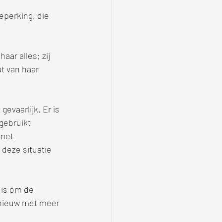
eperking, die 
ar alles; zij 
t van haar 
evaarlijk. Er is 
gebruikt 
 met 
 deze situatie 
is om de 
opnieuw met meer 