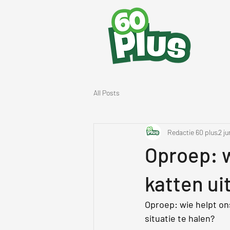
All Posts
Redactie 60 plus
2 ju
Oproep: w
katten ui
Oproep: wie helpt ons
situatie te halen?