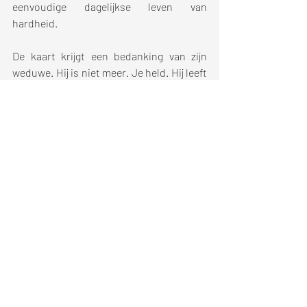
eenvoudige dagelijkse leven van 
hardheid.
De kaart krijgt een bedanking van zijn 
weduwe. Hij is niet meer. Je held. Hij leeft 
voort in je gedachten en je verdere 
stappen. In je opnieuw ontdekken van 
vreugde, plezier, voldoening. Bedankt 
Jan I. Tot ooit.
Recente blogposts
Alles weergeven