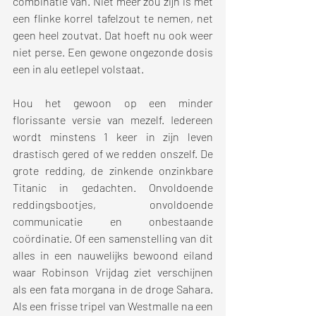
combinatie van. Niet meer zou zijn is met 
een flinke korrel tafelzout te nemen, net 
geen heel zoutvat. Dat hoeft nu ook weer 
niet perse. Een gewone ongezonde dosis 
een in alu eetlepel volstaat. 
Hou het gewoon op een minder 
florissante versie van mezelf. Iedereen 
wordt minstens 1 keer in zijn leven 
drastisch gered of we redden onszelf. De 
grote redding, de zinkende onzinkbare 
Titanic in gedachten. Onvoldoende 
reddingsbootjes, onvoldoende 
communicatie en onbestaande 
coördinatie. Of een samenstelling van dit 
alles in een nauwelijks bewoond eiland 
waar Robinson Vrijdag ziet verschijnen 
als een fata morgana in de droge Sahara. 
Als een frisse tripel van Westmalle na een 