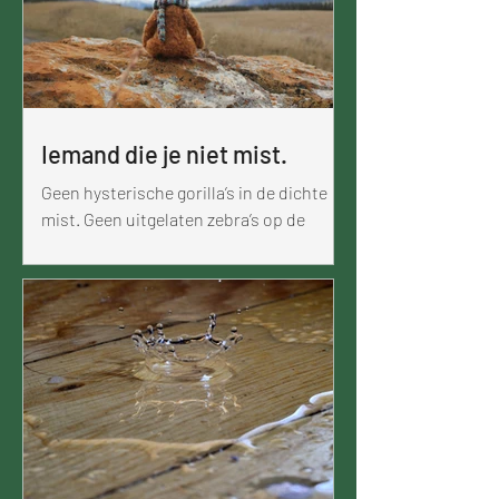
Iemand die je niet mist.
Geen hysterische gorilla’s in de dichte
mist. Geen uitgelaten zebra’s op de
oversteekplaats van het leven. Zoveel
mensen die ooit als wagonnetjes in/op je
trein zaten, terwijl jij de allesbepalende
sleurende en stomende locomotief was,
moet ik die allemaal missen. Neen,
allicht niet. Terugdenken aan 1 ding,
missen is iets heel anders. Soms zie je
mensen uit je verleden terug,
onvermijdelijk. Geen ontkomen aan, ook
al zou je willen. Zelf heb je een evolutie