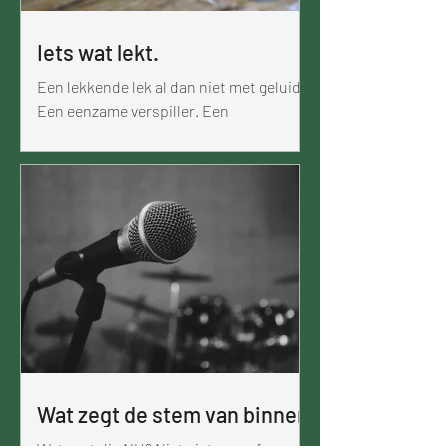
ondergaan, mensen z
Iets wat lekt.
Een lekkende lek al dan niet met geluid.
Een eenzame verspiller. Een
verslinderaar zonder doel. Bij gas is dit
niet zo plofvrij. Sta je plots met je ganse
inboedel geparkeerd bij je onvriendelijke
overbuurman. Zonder voorafgaande
annonciatie. Vanuit het schijnbare niets
na een kort geuralarm in de straat, niet
op het zebrapad, overgestoken,
gearriveerd met de overschot van wat je
in de jaren hebt verzameld en toch ooit
afscheid van wou nemen. En neen geen
fantasieverhalen ove
Wat zegt de stem van binnen.