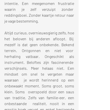
intentie. Een meegenomen frustratie 
waarin je zelf verzuipt zonder  
reddingsboei. Zonder kaartje retour naar 
je vage bestemming. 
Altijd curieus, overnieuwsgierig zelfs, hoe 
het beloven bij anderen afloopt. Bij  
mezelf is dat geen onbekende. Bekend 
terrein. Ontgonnen en niet voor  
herhaling vatbaar. Ongeschikt als 
instrument. Beloftes zijn fascinerende  
verschijnsels. Meer helaas niet. Een 
mindset om snel te vergeten maar 
waaraan  je wordt herinnerd op een 
onbewaakt moment. Soms groot, soms 
klein. Soms  overspoeld door een saus 
van traditie. Zelfs van familie-eer, een 
onbestaande  realiteit, nooit in een 
ernstig boek vervat en enkel bestaande 