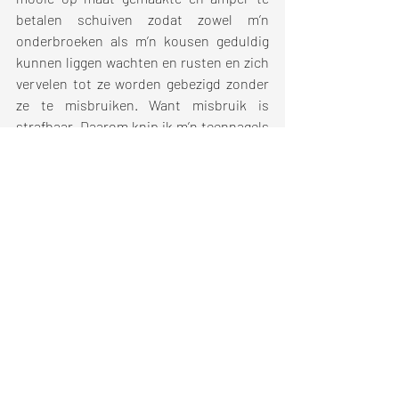
betalen schuiven zodat zowel m’n 
onderbroeken als m’n kousen geduldig 
kunnen liggen wachten en rusten en zich 
vervelen tot ze worden gebezigd zonder 
ze te misbruiken. Want misbruik is 
strafbaar. Daarom knip ik m’n teennagels 
kort, uit respect. 
De realiteit van een sok en een slip. En 
van een zestigplusser.
Recente blogposts
Alles weergeven