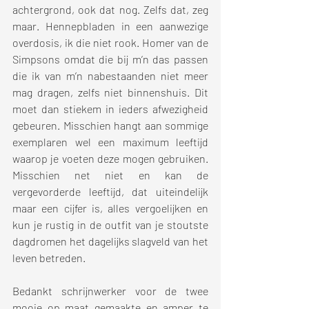
achtergrond, ook dat nog. Zelfs dat, zeg 
maar. Hennepbladen in een aanwezige 
overdosis, ik die niet rook. Homer van de 
Simpsons omdat die bij m’n das passen 
die ik van m’n nabestaanden niet meer 
mag dragen, zelfs niet binnenshuis. Dit 
moet dan stiekem in ieders afwezigheid 
gebeuren. Misschien hangt aan sommige 
exemplaren wel een maximum leeftijd 
waarop je voeten deze mogen gebruiken. 
Misschien net niet en kan de 
vergevorderde leeftijd, dat uiteindelijk 
maar een cijfer is, alles vergoelijken en 
kun je rustig in de outfit van je stoutste 
dagdromen het dagelijks slagveld van het 
leven betreden. 
Bedankt schrijnwerker voor de twee 
mooie op maat gemaakte en amper te 