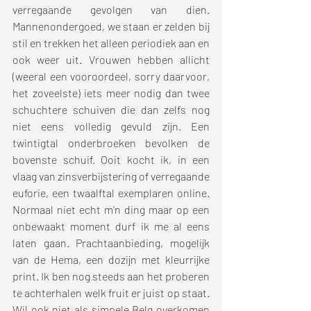
verregaande gevolgen van dien. 
Mannenondergoed, we staan er zelden bij 
stil en trekken het alleen periodiek aan en 
ook weer uit. Vrouwen hebben allicht 
(weeral een vooroordeel, sorry daarvoor, 
het zoveelste) iets meer nodig dan twee 
schuchtere schuiven die dan zelfs nog 
niet eens volledig gevuld zijn. Een 
twintigtal onderbroeken bevolken de 
bovenste schuif. Ooit kocht ik, in een 
vlaag van zinsverbijstering of verregaande 
euforie, een twaalftal exemplaren online. 
Normaal niet echt m’n ding maar op een 
onbewaakt moment durf ik me al eens 
laten gaan. Prachtaanbieding, mogelijk 
van de Hema, een dozijn met kleurrijke 
print. Ik ben nog steeds aan het proberen 
te achterhalen welk fruit er juist op staat. 
Wil ook niet als simpele Belg overkomen 