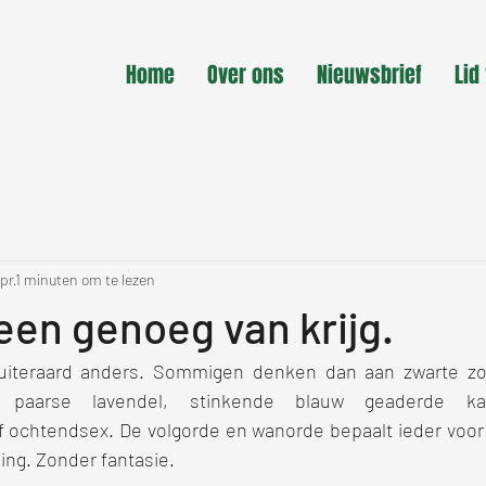
Home
Over ons
Nieuwsbrief
Lid
apr
1 minuten om te lezen
een genoeg van krijg.
en uiteraard anders. Sommigen denken dan aan zwarte zo
 paarse lavendel, stinkende blauw geaderde kaa
f ochtendsex. De volgorde en wanorde bepaalt ieder voor z
ing. Zonder fantasie.