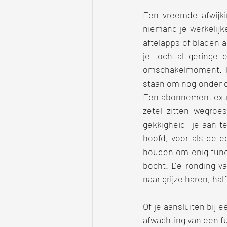
Een vreemde afwijkin
niemand je werkelijk
aftelapps of bladen 
je toch al geringe 
omschakelmoment. Tijd
staan om nog onder de
Een abonnement extra 
zetel zitten wegroe
gekkigheid  je aan te
hoofd, voor als de e
houden om enig functi
bocht. De ronding v
naar grijze haren, hal
Of je aansluiten bij 
afwachting van een f