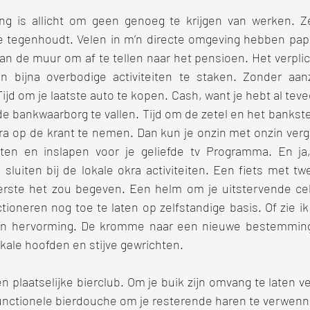
g is allicht om geen genoeg te krijgen van werken. Zel
e tegenhoudt. Velen in m’n directe omgeving hebben papi
aan de muur om af te tellen naar het pensioen. Het verpl
en bijna overbodige activiteiten te staken. Zonder aan
 om je laatste auto te kopen. Cash, want je hebt al tevee
 bankwaarborg te vallen. Tijd om de zetel en het bankste
op de krant te nemen. Dan kun je onzin met onzin vergeli
sten en inslapen voor je geliefde tv Programma. En ja,
 sluiten bij de lokale okra activiteiten. Een fiets met t
erste het zou begeven. Een helm om je uitstervende celle
oneren nog toe te laten op zelfstandige basis. Of zie ik 
an hervorming. De kromme naar een nieuwe bestemming.
fkale hoofden en stijve gewrichten. 
een plaatselijke bierclub. Om je buik zijn omvang te laten v
unctionele bierdouche om je resterende haren te verwenn