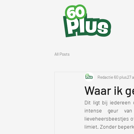
All Posts
Redactie 60 plus
27 
Waar ik g
Dit ligt bij iedere
intense geur van
lieveheersbeestjes o
limiet. Zonder beperk