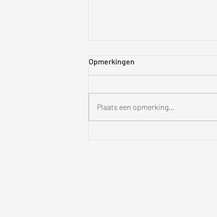
Opmerkingen
Plaats een opmerking...
Iemand die je niet mist.