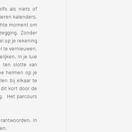
fs als niets of 
eren kalenders, 
ichte moment om 
zegging. Zonder 
l op je rekening 
l te vernieuwen. 
jken. In je luie 
 ten slotte van 
wee helmen op je 
n bij elkaar te 
dit kort door de 
  Het parcours 
erantwoorden. In 
en. 